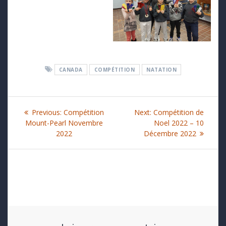
CANADA
COMPÉTITION
NATATION
Navigation
Previous
Next
Previous:
Compétition
Next:
Compétition de
de
post:
post:
Mount-Pearl Novembre
Noel 2022 – 10
2022
Décembre 2022
l’article