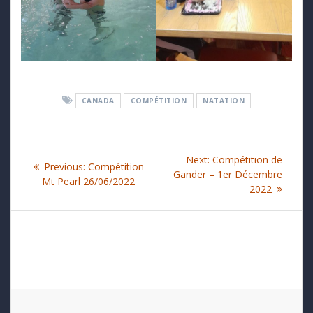
CANADA
COMPÉTITION
NATATION
Navigation
Next
Next:
Compétition de
Previous
Previous:
Compétition
de
post:
Gander – 1er Décembre
post:
Mt Pearl 26/06/2022
2022
l’article