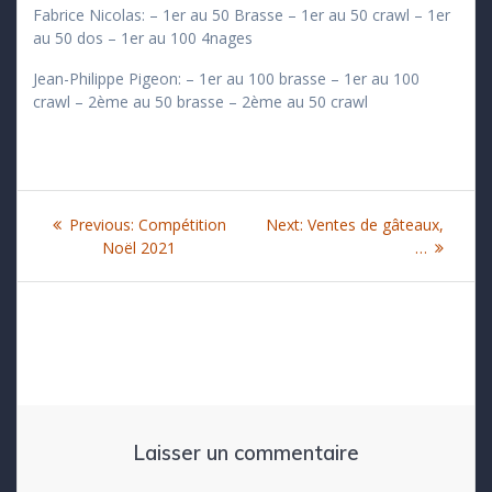
Fabrice Nicolas: – 1er au 50 Brasse – 1er au 50 crawl – 1er
au 50 dos – 1er au 100 4nages
Jean-Philippe Pigeon: – 1er au 100 brasse – 1er au 100
crawl – 2ème au 50 brasse – 2ème au 50 crawl
Navigation
Previous
Next
Previous:
Compétition
Next:
Ventes de gâteaux,
de
post:
post:
Noël 2021
…
l’article
Laisser un commentaire